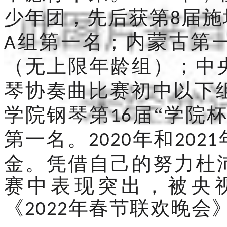
少年团，先后获第
届施
8
组第一名；内蒙古第
A
（无上限年龄组）；中
琴协奏曲比赛初中以下
学院钢琴第
届“学院
16
第一名。
年和
2020
2021
金。凭借自己的努力杜
赛中表现突出，被央
《
年春节联欢晚会
2022