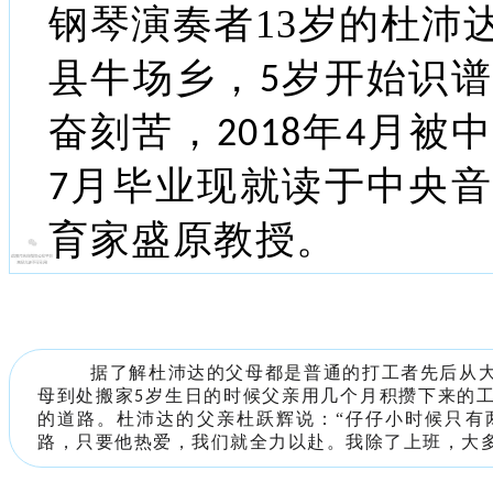
钢琴演奏者13岁的杜沛
县牛场乡，
岁开始识谱
5
奋刻苦，
年
月被中
2018
4
月毕业现就读于中央音
7
育家盛原教授。
据了解杜沛达的父母都是普通的打工者先后从
母到处搬家
岁生日的时候父亲用几个月积攒下来的
5
的道路。杜沛达的父亲杜跃辉说：“仔仔小时候只有
路，只要他热爱，我们就全力以赴。我除了上班，大多