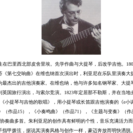
uliani）生在巴里西北部皮舍里埃。先学作曲与大提琴，后改学吉他。
月贝多芬《第七交响曲》在维也纳首次演出时，利亚尼在乐队里演奏
最杰出的吉他演奏家。在维也纳，他与许多知名钢琴家、大提琴
英国旅行演出，与索尔竞演。1823年定居那不勒斯，并在当
，《小提琴与吉他的歌唱》，用小提琴或长笛跟吉他演奏的《e小调
》（作品15），《小奏鸣曲》（作品71），《主题与变奏》（作
吉他协奏曲多首。朱利亚尼的创作具有鲜明的个性，音乐充满活力
手指甲拨弦，据说其演奏风格与创作一样，豪迈奔放而明快洒脱