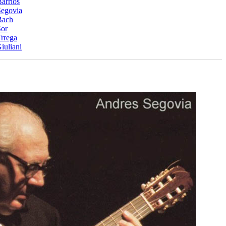
arrios
Segovia
Bach
Sor
rrega
iuliani